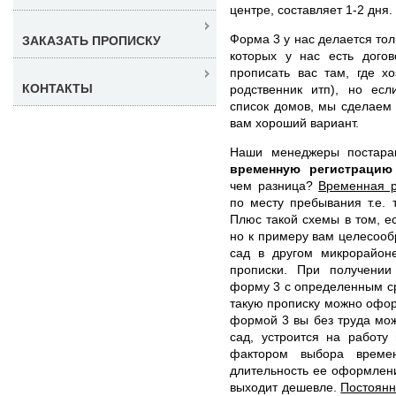
центре, составляет 1-2 дня.
Форма 3 у нас делается тол
ЗАКАЗАТЬ ПРОПИСКУ
которых у нас есть догов
прописать вас там, где х
КОНТАКТЫ
родственник итп), но ес
список домов, мы сделаем 
вам хороший вариант.
Наши менеджеры постар
временную регистрацию
чем разница?
Временная р
по месту пребывания т.е. 
Плюс такой схемы в том, ес
но к примеру вам целесообр
сад в другом микрорайон
прописки. При получении
форму 3 с определенным с
такую прописку можно оформ
формой 3 вы без труда мож
сад, устроится на работу
фактором выбора времен
длительность ее оформлени
выходит дешевле.
Постоянн