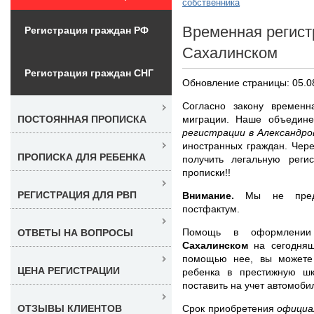
собственника
Временная регист
Регистрация граждан РФ
Сахалинском
Регистрация граждан СНГ
Обновление страницы: 05.0
Согласно закону времен
миграции. Наше объедин
ПОСТОЯННАЯ ПРОПИСКА
регистрации в Александр
иностранных граждан. Чер
ПРОПИСКА ДЛЯ РЕБЕНКА
получить легальную реги
прописки!!
РЕГИСТРАЦИЯ ДЛЯ РВП
Внимание.
Мы не предос
постфактум.
Помощь в оформлен
ОТВЕТЫ НА ВОПРОСЫ
Сахалинском
на сегодняш
помощью нее, вы можете 
ЦЕНА РЕГИСТРАЦИИ
ребенка в престижную шк
поставить на учет автомоби
Срок приобретения
официа
ОТЗЫВЫ КЛИЕНТОВ