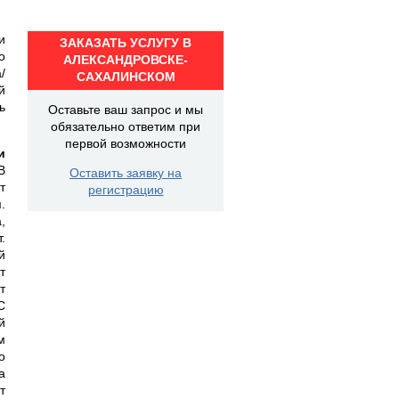
и
ЗАКАЗАТЬ УСЛУГУ В
о
АЛЕКСАНДРОВСКЕ-
/
САХАЛИНСКОМ
й
ь
Оставьте ваш запрос и мы
обязательно ответим при
первой возможности
и
В
Оставить заявку на
т
регистрацию
.
,
.
й
т
т
С
й
м
о
а
т