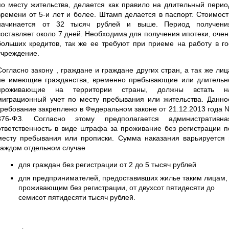
по месту жительства, делается как правило на длительный перио
времени от 5-и лет и более. Штамп делается в паспорт. Стоимост
начинается от 32 тысяч рублей и выше. Период получени
составляет около 7 дней. Необходима для получения ипотеки, очен
больших кредитов, так же ее требуют при приеме на работу в го
учреждение.
Согласно закону , граждане и граждане других стран, а так же лиц
не имеющие гражданства, временно пребывающие или длительн
проживающие на территории страны, должны встать н
миграционный учет по месту пребывания или жительства. Данно
требование закреплено в Федеральном законе от 21.12.2013 года 
376-ФЗ. Согласно этому предполагается административна
ответственность в виде штрафа за проживание без регистрации п
месту пребывания или прописки. Сумма наказания варьируется 
каждом отдельном случае
для граждан без регистрации от 2 до 5 тысяч рублей
для предпринимателей, предоставивших жилье таким лицам,
проживающим без регистрации, от двухсот пятидесяти до
семисот пятидесяти тысяч рублей.