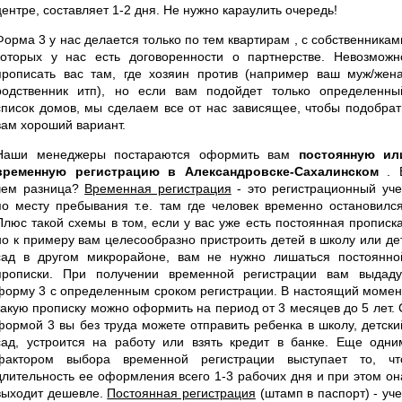
центре, составляет 1-2 дня. Не нужно караулить очередь!
Форма 3 у нас делается только по тем квартирам , с собственникам
которых у нас есть договоренности о партнерстве. Невозможн
прописать вас там, где хозяин против (например ваш муж/жена
родственник итп), но если вам подойдет только определенны
список домов, мы сделаем все от нас зависящее, чтобы подобрат
вам хороший вариант.
Наши менеджеры постараются оформить вам
постоянную ил
временную регистрацию в Александровске-Сахалинском
. 
чем разница?
Временная регистрация
- это регистрационный уче
по месту пребывания т.е. там где человек временно остановился
Плюс такой схемы в том, если у вас уже есть постоянная прописка
но к примеру вам целесообразно пристроить детей в школу или дет
сад в другом микрорайоне, вам не нужно лишаться постоянно
прописки. При получении временной регистрации вам выдаду
форму 3 с определенным сроком регистрации. В настоящий момен
такую прописку можно оформить на период от 3 месяцев до 5 лет. 
формой 3 вы без труда можете отправить ребенка в школу, детски
сад, устроится на работу или взять кредит в банке. Еще одни
фактором выбора временной регистрации выступает то, чт
длительность ее оформления всего 1-3 рабочих дня и при этом он
выходит дешевле.
Постоянная регистрация
(штамп в паспорт) - уче