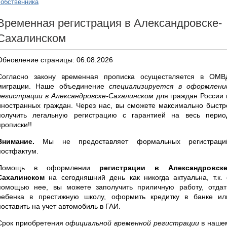
собственника
Временная регистрация в Александровске-
Сахалинском
Обновление страницы: 06.08.2026
Согласно закону временная прописка осуществляется в ОМВ
миграции. Наше объединение
специализируется в оформлени
регистрации в Александровске-Сахалинском
для граждан России 
иностранных граждан. Через нас, вы сможете максимально быстр
получить легальную регистрацию с гарантией на весь перио
прописки!!
Внимание.
Мы не предоставляет формальных регистраци
постфактум.
Помощь в оформлении
регистрации в Александровске
Сахалинском
на сегодняшний день как никогда актуальна, т.к. 
помощью нее, вы можете заполучить приличную работу, отдат
ребенка в престижную школу, оформить кредитку в банке ил
поставить на учет автомобиль в ГАИ.
Срок приобретения
официальной временной регистрации
в наше